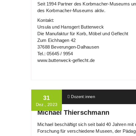
Seit 1994 Partner des Korbmacher-Museums und
des Korbmacher-Museums aktiv.
Kontakt:
Ursula und Hansgert Butterweck
Die Manufaktur für Korb, Möbel und Geflecht
Zum Eichhagen 42
37688 Beverungen-Dalhausen
Tel.: 05645 / 9954
www.butterweck-geflecht.de
Ulrich Wille
31
Dozent:innen
Dez., 2023
Michael Thierschmann
Michael beschäftigt sich seit bald 40 Jahren mit
Forschung für verschiedene Museen, der Pädagog