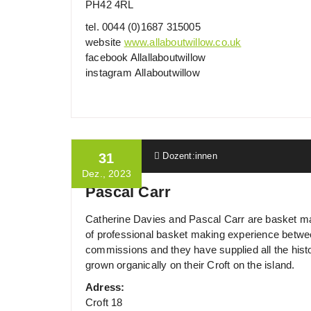
PH42 4RL
tel. 0044 (0)1687 315005
website
www.allaboutwillow.co.uk
facebook Allallaboutwillow
instagram Allaboutwillow
Ulrich Wille
31
Dozent:innen
Dez., 2023
Pascal Carr
Catherine Davies and Pascal Carr are basket mak
of professional basket making experience betwee
commissions and they have supplied all the histo
grown organically on their Croft on the island.
Adress:
Croft 18