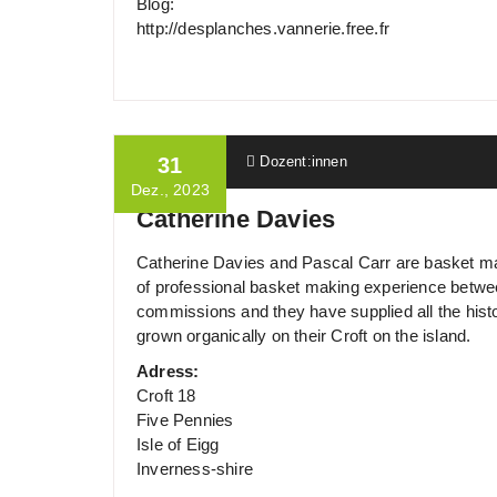
Blog:
http://desplanches.vannerie.free.fr
Ulrich Wille
31
Dozent:innen
Dez., 2023
Catherine Davies
Catherine Davies and Pascal Carr are basket mak
of professional basket making experience betwee
commissions and they have supplied all the histo
grown organically on their Croft on the island.
Adress:
Croft 18
Five Pennies
Isle of Eigg
Inverness-shire