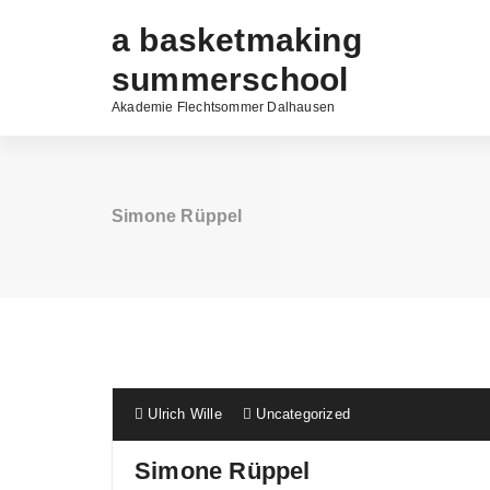
Zum
a basketmaking
Inhalt
springen
summerschool
Akademie Flechtsommer Dalhausen
Simone Rüppel
Ulrich Wille
Uncategorized
Simone Rüppel