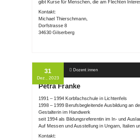
gibt Kurse für Menschen, die am Flechten Inter
Kontakt:
Michael Thierschmann,
Dorfstrasse 8
34630 Gilserberg
Ulrich Wille
31
Dozent:innen
Dez., 2023
Petra Franke
1991 – 1994 Korbfachschule in Lichtenfels
1998 – 1999 Berufsbegleitende Ausbildung an 
Gestalterin im Handwerk
seit 1994 als Bildungsreferentin im In- und Auslan
Auf Messen und Ausstellung in Ungarn, Italien un
Kontakt: