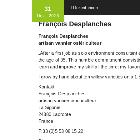
Ulrich Wille
31
Dozent:innen
Dez., 2023
François Desplanches
François Desplanches
artisan vannier osiériculteur
„After a first job as solo environment consultan
the age of 35. This humble commitment consisting i
learn and improve my skill all the time; my favo
I grow by hand about ten willow varieties on a 1
Kontakt:
François Desplanches
artisan vannier osiériculteur
La Sigonie
24380 Lacropte
France
F:33 (0)5 53 08 15 22