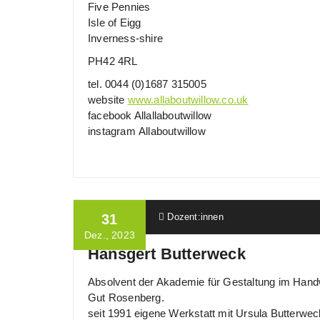
Five Pennies
Isle of Eigg
Inverness-shire
PH42 4RL
tel. 0044 (0)1687 315005
website
www.allaboutwillow.co.uk
facebook Allallaboutwillow
instagram Allaboutwillow
Ulrich Wille
31
Dozent:innen
Dez., 2023
Hansgert Butterweck
Absolvent der Akademie für Gestaltung im Han
Gut Rosenberg.
seit 1991 eigene Werkstatt mit Ursula Butterwec