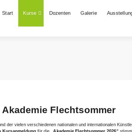
Start
Kurse
Dozenten
Galerie
Ausstellun
r Akademie Flechtsommer
und der vielen verschiedenen nationalen und internationalen Künst
en Kursanmeldung
für die
„Akademie Flechtsommer 2026“
stimm