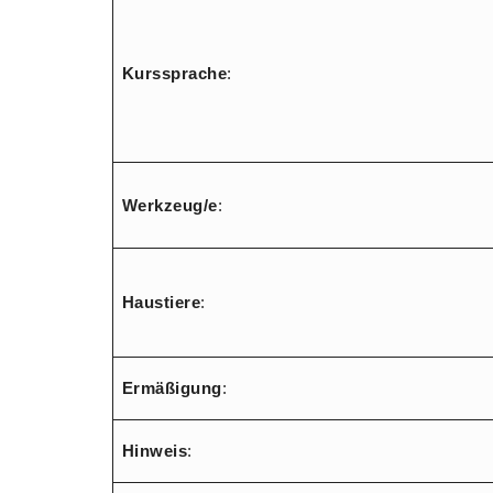
Kurssprache
:
Werkzeug/e
:
Haustiere
:
Ermäßigung
:
Hinweis
: