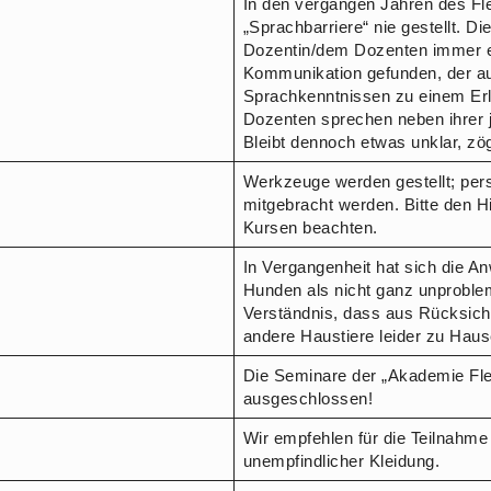
In den vergangen Jahren des Fl
„Sprachbarriere“ nie gestellt. 
Dozentin/dem Dozenten immer e
Kommunikation gefunden, der au
Sprachkenntnissen zu einem Erl
Dozenten sprechen neben ihrer 
Bleibt dennoch etwas unklar, zö
Werkzeuge werden gestellt; per
mitgebracht werden. Bitte den H
Kursen beachten.
In Vergangenheit hat sich die A
Hunden als nicht ganz unproblem
Verständnis, dass aus Rücksicht
andere Haustiere leider zu Hau
Die Seminare der „Akademie Fl
ausgeschlossen!
Wir empfehlen für die Teilnahm
unempfindlicher Kleidung.