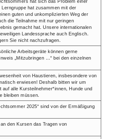
echtsommers hat sich das Problem einer
Die Lerngruppe hat zusammen mit der
inen guten und unkomplizierten Weg der
ch die Teilnahme mit nur geringen
ebnis gemacht hat. Unsere internationalen
jeweiligen Landessprache auch Englisch.
gern Sie nicht nachzufragen.
sönliche Arbeitsgeräte können gerne
inweis „Mitzubringen …“ bei den einzelnen
nwesenheit von Haustieren, insbesondere von
atisch erwiesen! Deshalb bitten wir um
 auf alle Kursteilnehmer*innen, Hunde und
se bleiben müssen.
echtsommer 2025“ sind von der Ermäßigung
e an den Kursen das Tragen von