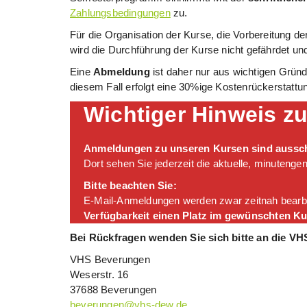
Zahlungsbedingungen
zu.
Für die Organisation der Kurse, die Vorbereitung de
wird die Durchführung der Kurse nicht gefährdet und i
Eine
Abmeldung
ist daher nur aus wichtigen Gründ
diesem Fall erfolgt eine 30%ige Kostenrückerstattu
Wichtiger Hinweis z
Anmeldungen zu unseren Kursen sind aussch
Dort sehen Sie jederzeit die aktuelle, minutenge
Bitte beachten Sie:
E-Mail-Anmeldungen werden zwar zeitnah bearbei
Verfügbarkeit einen Platz im gewünschten Ku
Bei Rückfragen wenden Sie sich bitte an die VH
VHS Beverungen
Weserstr. 16
37688 Beverungen
beverungen@vhs-dew.de