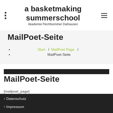
Zum
a basketmaking
Inhalt
springen
summerschool
Akademie Flechtsommer Dalhausen
MailPoet-Seite
Start
/
MailPoet Page
/
MailPoet-Seite
Butterweck
MailPoet-Seite
[mailpoet_page]
Datenschutz
Impressum